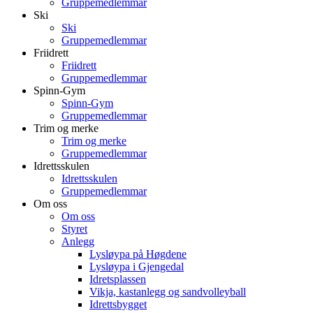
Gruppemedlemmar
Ski
Ski
Gruppemedlemmar
Friidrett
Friidrett
Gruppemedlemmar
Spinn-Gym
Spinn-Gym
Gruppemedlemmar
Trim og merke
Trim og merke
Gruppemedlemmar
Idrettsskulen
Idrettsskulen
Gruppemedlemmar
Om oss
Om oss
Styret
Anlegg
Lysløypa på Høgdene
Lysløypa i Gjengedal
Idretsplassen
Vikja, kastanlegg og sandvolleyball
Idrettsbygget