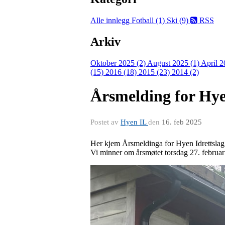
Alle innlegg
Fotball (1)
Ski (9)
RSS
Arkiv
Oktober 2025 (2)
August 2025 (1)
April 2
(15)
2016 (18)
2015 (23)
2014 (2)
Årsmelding for Hye
Postet av
Hyen IL
den
16. feb 2025
Her kjem Årsmeldinga for Hyen Idrettslag
Vi minner om årsmøtet torsdag 27. februa