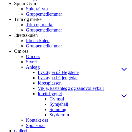
Spinn-Gym
Spinn-Gym
Gruppemedlemmar
Trim og merke
Trim og merke
Gruppemedlemmar
Idrettsskulen
Idrettsskulen
Gruppemedlemmar
Om oss
Om oss
Styret
Anlegg
Lysløypa på Høgdene
Lysløypa i Gjengedal
Idretsplassen
Vikja, kastanlegg og sandvolleyball
Idrettsbygget
Gymsal
Symjehall
Spinning
Styrkerom
Kontakt oss
Sponsorar
Galleri