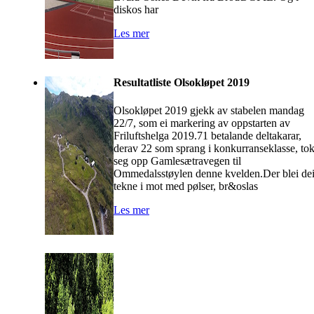
diskos har
Les mer
Resultatliste Olsokløpet 2019
Olsokløpet 2019 gjekk av stabelen mandag
22/7, som ei markering av oppstarten av
Friluftshelga 2019.71 betalande deltakarar,
derav 22 som sprang i konkurranseklasse, to
seg opp Gamlesætravegen til
Ommedalsstøylen denne kvelden.Der blei de
tekne i mot med pølser, br&oslas
Les mer