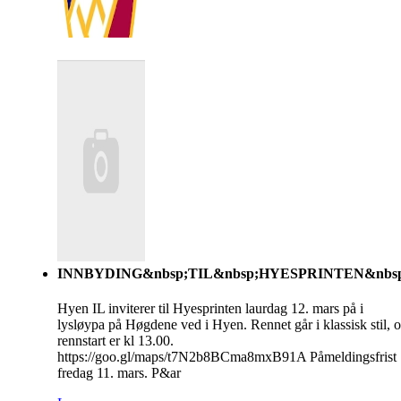
INNBYDING&nbsp;TIL&nbsp;HYESPRINTEN&nbsp
Hyen IL inviterer til Hyesprinten laurdag 12. mars på i
lysløypa på Høgdene ved i Hyen. Rennet går i klassisk stil, 
rennstart er kl 13.00.
https://goo.gl/maps/t7N2b8BCma8mxB91A Påmeldingsfrist
fredag 11. mars. P&ar