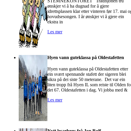
STEMNEKONTORET Tradisjonen tru
ønskjer vi å ha dugnad for å gjere
idrettsplassen klar etter vinteren før 17. mai o
hovudsesongen. I år ønskjer vi å gjere ein
ekstra in
Les mer
Hyen vann guteklassa på Oldestafetten
Hyen vann guteklassa på Oldestafetten etter
ein svært spennande stafett der sigeren blei
sikra på dei siste 50 meterane. Det var ein
liten tropp frå Hyen IL som reiste til Olden fo
det 67. Oldestafetten i dag. Vi jobba med &
Les mer
Nytt lesarbrev frå Jon Rolf