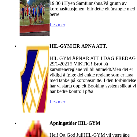
19:30 i Hyen Samfunnshus.På grunn av
koronasituasjonen, blir dette eit årsmøte med
berre
Les mer
HIL-GYM ER ÅPNA ATT.
HIL-GYM ÅPNAR ATT I DAG FREDAG
29/1-2021!! VIKTIG! Brot på
karantenereglane vil bli anmeldt.Men det er
viktigt å følge dei enkle reglane som er laga
med tanke på koronasmitte. I den forbindelse
har vi starta opp eit Booking system slik at vi
har bedre kontroll p&a
Les mer
Åpningstider HIL-GYM
Hei! Og God Jul!HIL-GYM vil være åpe