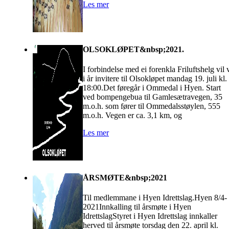
Les mer
OLSOKLØPET&nbsp;2021.
I forbindelse med ei forenkla Friluftshelg vil 
i år invitere til Olsokløpet mandag 19. juli kl.
18:00.Det føregår i Ommedal i Hyen. Start
ved bompengebua til Gamlesætravegen, 35
m.o.h. som fører til Ommedalsstøylen, 555
m.o.h. Vegen er ca. 3,1 km, og
Les mer
ÅRSMØTE&nbsp;2021
Til medlemmane i Hyen Idrettslag.Hyen 8/4-
2021Innkalling til årsmøte i Hyen
IdrettslagStyret i Hyen Idrettslag innkaller
herved til årsmøte torsdag den 22. april kl.