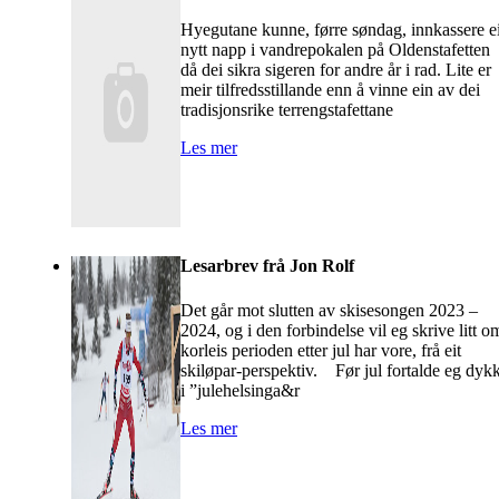
Hyegutane kunne, førre søndag, innkassere ei
nytt napp i vandrepokalen på Oldenstafetten
då dei sikra sigeren for andre år i rad. Lite er
meir tilfredsstillande enn å vinne ein av dei
tradisjonsrike terrengstafettane
Les mer
Lesarbrev frå Jon Rolf
Det går mot slutten av skisesongen 2023 –
2024, og i den forbindelse vil eg skrive litt o
korleis perioden etter jul har vore, frå eit
skiløpar-perspektiv. Før jul fortalde eg dyk
i ”julehelsinga&r
Les mer