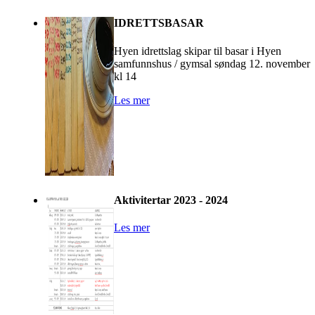
IDRETTSBASAR
Hyen idrettslag skipar til basar i Hyen
samfunnshus / gymsal søndag 12. november
kl 14​​​​
Les mer
Aktivitertar 2023 - 2024
Les mer