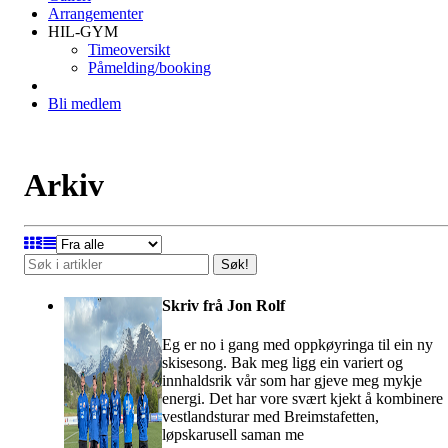
Arrangementer
HIL-GYM
Timeoversikt
Påmelding/booking
Bli medlem
Arkiv
Søk!
Skriv frå Jon Rolf
Eg er no i gang med oppkøyringa til ein ny
skisesong. Bak meg ligg ein variert og
innhaldsrik vår som har gjeve meg mykje
energi. Det har vore svært kjekt å kombinere
vestlandsturar med Breimstafetten,
løpskarusell saman me