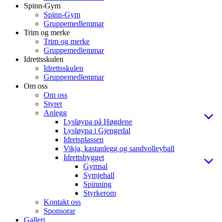
Spinn-Gym
Spinn-Gym
Gruppemedlemmar
Trim og merke
Trim og merke
Gruppemedlemmar
Idrettsskulen
Idrettsskulen
Gruppemedlemmar
Om oss
Om oss
Styret
Anlegg
Lysløypa på Høgdene
Lysløypa i Gjengedal
Idretsplassen
Vikja, kastanlegg og sandvolleyball
Idrettsbygget
Gymsal
Symjehall
Spinning
Styrkerom
Kontakt oss
Sponsorar
Galleri