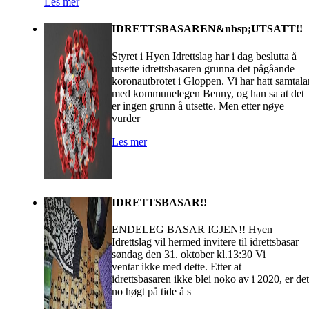
Les mer
IDRETTSBASAREN&nbsp;UTSATT!!
Styret i Hyen Idrettslag har i dag beslutta å
utsette idrettsbasaren grunna det pågåande
koronautbrotet i Gloppen. Vi har hatt samtala
med kommunelegen Benny, og han sa at det
er ingen grunn å utsette. Men etter nøye
vurder
Les mer
IDRETTSBASAR!!
ENDELEG BASAR IGJEN!! Hyen
Idrettslag vil hermed invitere til idrettsbasar
søndag den 31. oktober kl.13:30 Vi
ventar ikke med dette. Etter at
idrettsbasaren ikke blei noko av i 2020, er det
no høgt på tide å s