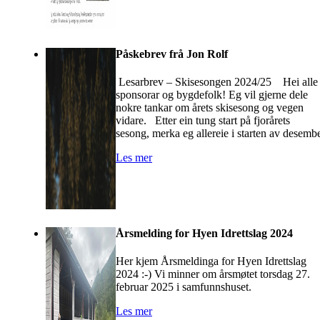
Påskebrev frå Jon Rolf
Lesarbrev – Skisesongen 2024/25 Hei alle
sponsorar og bygdefolk! Eg vil gjerne dele
nokre tankar om årets skisesong og vegen
vidare. Etter ein tung start på fjorårets
sesong, merka eg allereie i starten av desemb
Les mer
Årsmelding for Hyen Idrettslag 2024
Her kjem Årsmeldinga for Hyen Idrettslag
2024 :-) Vi minner om årsmøtet torsdag 27.
februar 2025 i samfunnshuset.
Les mer