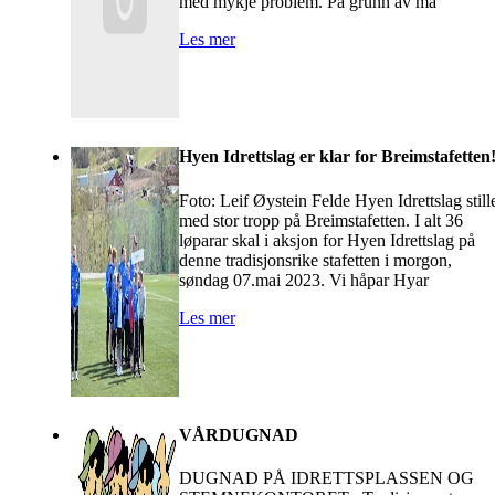
med mykje problem. På grunn av ma
Les mer
Hyen Idrettslag er klar for Breimstafetten
Foto: Leif Øystein Felde Hyen Idrettslag still
med stor tropp på Breimstafetten. I alt 36
løparar skal i aksjon for Hyen Idrettslag på
denne tradisjonsrike stafetten i morgon,
søndag 07.mai 2023. Vi håpar Hyar
Les mer
VÅRDUGNAD
DUGNAD PÅ IDRETTSPLASSEN OG