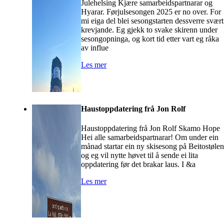
Julehelsing Kjære samarbeidspartnarar og
Hyarar. Førjulsesongen 2025 er no over. For
mi eiga del blei sesongstarten dessverre svært
krevjande. Eg gjekk to svake skirenn under
sesongopninga, og kort tid etter vart eg råka
av influe
Les mer
Haustoppdatering frå Jon Rolf
Haustoppdatering frå Jon Rolf Skamo Hope
Hei alle samarbeidspartnarar! Om under ein
månad startar ein ny skisesong på Beitostølen
og eg vil nytte høvet til å sende ei lita
oppdatering før det brakar laus. I &a
Les mer