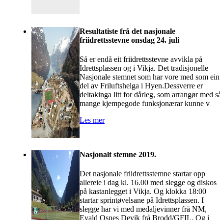
Resultatiste frå det nasjonale
friidrettsstevne onsdag 24. juli
Så er endå eit friidrettsstevne avvikla på
Idrettsplassen og i Vikja. Det tradisjonelle
Nasjonale stemnet som har vore med som ein
del av Friluftshelga i Hyen.Dessverre er
deltakinga litt for dårleg, som arrangør med s
mange kjempegode funksjonærar kunne v
Les mer
Nasjonalt stemne 2019.
Det nasjonale friidrettsstemne startar opp
allereie i dag kl. 16.00 med slegge og diskos
på kastanlegget i Vikja. Og klokka 18:00
startar sprintøvelsane på Idrettsplassen. I
slegge har vi med medaljevinner frå NM,
Evald Osnes Devik frå Brodd/GFIL. Og i