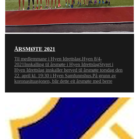
ÅRSMØTE 2021
Til medlemmane i Hyen Idrettslag.Hyen 8/4-
2021Innkalling til årsmøte i Hyen IdrettslagStyret i
Hyen Idrettslag innkaller herved til årsmøte torsdag den
22. april kl. 19:30 i Hyen Samfunnshus.På grunn av
koronasituasjonen, blir dette eit årsmøte med berre