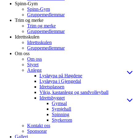
Spinn-Gym
Spinn-Gym
Gruppemedlemmar
Trim og merke
Trim og merke
Gruppemedlemmar
Idrettsskulen
Idrettsskulen
Gruppemedlemmar
Om oss
Om oss
Styret
Anlegg
Lysløypa på Høgdene
Lysløypa i Gjengedal
Idretsplassen
Vikja, kastanlegg og sandvolleyball
Idrettsbygget
Gymsal
Symjehall
Spinning
Styrkerom
Kontakt oss
Sponsorar
Galleri