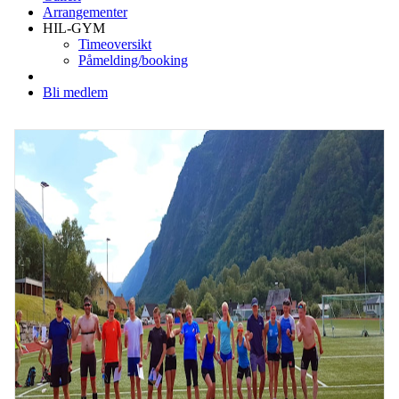
Arrangementer
HIL-GYM
Timeoversikt
Påmelding/booking
Bli medlem