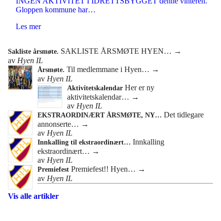
INGEN AKTIVITET I IDRETTSBYGGET denne vinteren.
Gloppen kommune har…
Les mer
SAKLISTE ÅRSMØTE HYEN…
→
Sakliste årsmøte.
av
Hyen IL
Til medlemmane i Hyen…
→
Årsmøte.
av
Hyen IL
Her er ny
Aktivitetskalendar
aktivitetskalendar…
→
av
Hyen IL
Det tidlegare
EKSTRAORDINÆRT ÅRSMØTE, NY…
annonserte…
→
av
Hyen IL
Innkalling
Innkalling til ekstraordinært…
ekstraordinært…
→
av
Hyen IL
Premiefest!! Hyen…
→
Premiefest
av
Hyen IL
Vis alle artikler