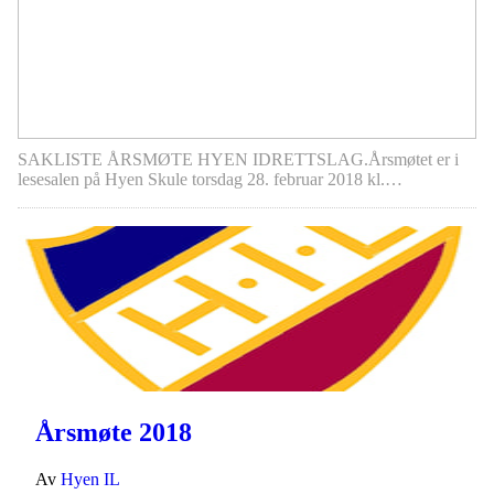
SAKLISTE ÅRSMØTE HYEN IDRETTSLAG.Årsmøtet er i
lesesalen på Hyen Skule torsdag 28. februar 2018 kl.…
Årsmøte 2018
Av
Hyen IL