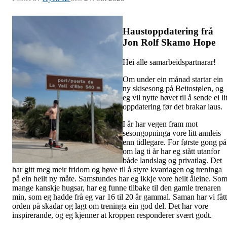
Haustoppdatering frå
Jon Rolf Skamo Hope
Hei alle samarbeidspartnarar!
Om under ein månad startar ein
ny skisesong på Beitostølen, og
eg vil nytte høvet til å sende ei li
oppdatering før det brakar laus.
I år har vegen fram mot
sesongopninga vore litt annleis
enn tidlegare. For første gong på
om lag ti år har eg stått utanfor
både landslag og privatlag. Det
har gitt meg meir fridom og høve til å styre kvardagen og treninga
på ein heilt ny måte. Samstundes har eg ikkje vore heilt åleine. So
mange kanskje hugsar, har eg funne tilbake til den gamle trenaren
min, som eg hadde frå eg var 16 til 20 år gammal. Saman har vi fått
orden på skadar og lagt om treninga ein god del. Det har vore
inspirerande, og eg kjenner at kroppen responderer svært godt.