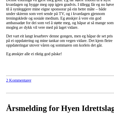
kvardagen og bygge meg opp igjen gradvis. I tillegg får eg no høve
til å synleggjere mine eigne sponsorar på ein betre måte – både
under skirenn som vert sende på TV, og i kvardagen gjennom
treningsklede og sosiale medium. Eg ønskjer å vere ein god
ambassadør for dei som vel å støtte meg, og håpar at så mange som
mogleg av dykk vil vere med på laget vidare.
Det vart eit langt lesarbrev denne gongen, men eg håpar de set pris
på ei oppdatering og mine tankar om vegen vidare. Det kjem fleire
oppdateringar utover våren og sommaren om korleis det går.
Eg ønskjer alle ei riktig god påske!
2 Kommentarer
Årsmelding for Hyen Idrettsla