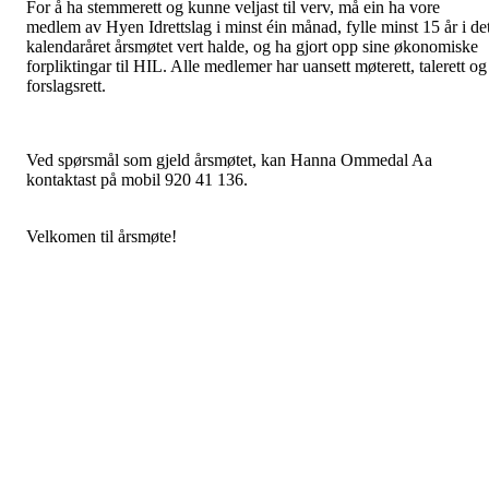
For å ha stemmerett og kunne veljast til verv, må ein ha vore
medlem av Hyen Idrettslag i minst éin månad, fylle minst 15 år i de
kalendaråret årsmøtet vert halde, og ha gjort opp sine økonomiske
forpliktingar til HIL. Alle medlemer har uansett møterett, talerett og
forslagsrett.
Ved spørsmål som gjeld årsmøtet, kan Hanna Ommedal Aa
kontaktast på mobil 920 41 136.
Velkomen til årsmøte!
Med venleg helsing styret i HIL