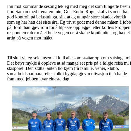
Inn mot kommande sesong tek eg med meg det som fungerte best i
fjor. Saman med trenaren min, Geir Endre Rogn skal vi samen ha
god kontroll på belastninga, slik at eg unngår store skadeavbrekk
som eg har hatt dei siste åra. Eg trivst godt med denne måten å job
på, fordi han gjev rom for å tilpasse opplegget etter korleis kroppen
responderer der målet heile vegen er å skape kontinuitet, og ha det
artig på vegen mot målet.
Til slutt vil eg seie tusen takk til alle som støttar opp om satsinga mi
Det betyr mykje å oppleve at så mange set pris på å følgje reisa mi i
skisporet. Den støtta, anten ho kjem frå familie, vener, klubb,
samarbeidspartnarar eller folk i bygda, gjev motivasjon til å halde
fram med jobben kvar einaste dag.