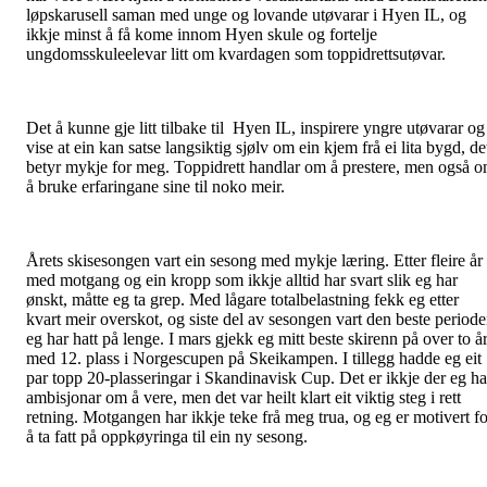
løpskarusell saman med unge og lovande utøvarar i Hyen IL, og
ikkje minst å få kome innom Hyen skule og fortelje
ungdomsskuleelevar litt om kvardagen som toppidrettsutøvar.
Det å kunne gje litt tilbake til Hyen IL, inspirere yngre utøvarar og
vise at ein kan satse langsiktig sjølv om ein kjem frå ei lita bygd, de
betyr mykje for meg. Toppidrett handlar om å prestere, men også 
å bruke erfaringane sine til noko meir.
Årets skisesongen vart ein sesong med mykje læring. Etter fleire år
med motgang og ein kropp som ikkje alltid har svart slik eg har
ønskt, måtte eg ta grep. Med lågare totalbelastning fekk eg etter
kvart meir overskot, og siste del av sesongen vart den beste period
eg har hatt på lenge. I mars gjekk eg mitt beste skirenn på over to år
med 12. plass i Norgescupen på Skeikampen. I tillegg hadde eg eit
par topp 20-plasseringar i Skandinavisk Cup. Det er ikkje der eg ha
ambisjonar om å vere, men det var heilt klart eit viktig steg i rett
retning. Motgangen har ikkje teke frå meg trua, og eg er motivert fo
å ta fatt på oppkøyringa til ein ny sesong.