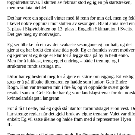
toppidrettsutøvar. I slutten av februar stod eg igjen på startstreken,
men resultata uteblei.
Det har vore ein spesiell vinter med få renn for min del, men eg fek
likevel nokre oppturar mot slutten av sesongen. Blant anna med ein
3. plass i Skøytebirken og 13. plass i Engadin Skimaraton i Sveits.
Det gav meg ny motivasjon.
Eg ser tilbake på ein av dei svakaste sesongane eg har hatt, og det
gjer at eg har brukt den siste tida godt. Eg er framleis svært motiver
og kjenner at eg ikkje er klar for å legge skia på hylla heilt enno.
Men for å lukkast, treng eg ei endring – både i trening, og i
strukturen rundt satsinga mi.
Difor har eg bestemt meg for å gjere ei større omlegging. Eit viktig
grep er å gå tilbake tiltrenaren eg hadde som junior: Geir Endre
Rogn. Han var trenaren min i fire år, og vi oppnådde svært gode
resultat saman. Geir Endre har òg vore landslagstrenar for det nors
kvinnelandslaget i langrenn.
For å få til dette, må eg også stå utanfor forbundslaget Elon vest. D
har strenge reglar når det gjeld bruk av eigne trenarar. Valet var dif
enkelt: Eg vil satse åleine og halde fram med å representere Hyen
IL.
Denne endringa vil gjere meg godt. Eg får større fridom til å styre