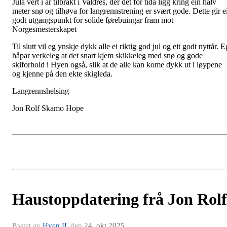
Jula vert i år tilbrakt i Valdres, der det for tida ligg kring ein halv
meter snø og tilhøva for langrennstrening er svært gode. Dette gir ei
godt utgangspunkt for solide førebuingar fram mot
Norgesmesterskapet
Til slutt vil eg ynskje dykk alle ei riktig god jul og eit godt nyttår. E
håpar verkeleg at det snart kjem skikkeleg med snø og gode
skiforhold i Hyen også, slik at de alle kan kome dykk ut i løypene
og kjenne på den ekte skigleda.
Langrennshelsing
Jon Rolf Skamo Hope
Haustoppdatering frå Jon Rolf
Postet av
Hyen IL
den
24. okt 2025