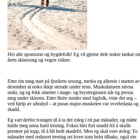
Hei alle sponsorar og bygdefolk! Eg vil gjerne dele nokre tankar o
årets skisesong og vegen vidare.
Etter ein tung start på fjorårets sesong, merka eg allereie i starten av
desember at noko ikkje stemde under renn. Muskulaturen stivna
raskt, og eg fekk smerter i mage- og brystregionen når eg pressa
meg under skirenn. Etter fleire runder med fagfolk, viste det seg –
ved hjelp av ultralyd – at psoas major-muskelen var overbelasta og
skadd.
Eg vart derfor tvungen til å ta det roleg i eit par månader, og måtte
halde meg unna hard trening. Fokus blei fort snudd frå å skulle
prestere på topp, til å bli heilt skadefri. Men eg skal vere ærleg: To
månader med redusert trening set kven som helst tilbake, også ein