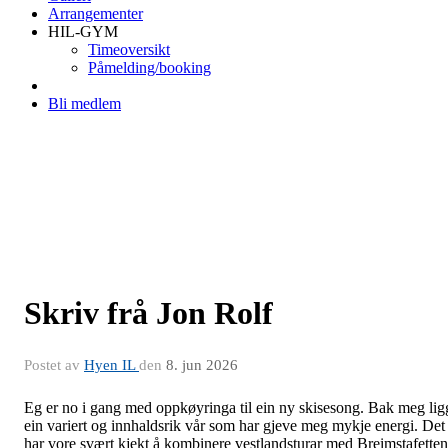
Arrangementer
HIL-GYM
Timeoversikt
Påmelding/booking
Bli medlem
Skriv frå Jon Rolf
Postet av
Hyen IL
den
8. jun 2026
Eg er no i gang med oppkøyringa til ein ny skisesong. Bak meg lig
ein variert og innhaldsrik vår som har gjeve meg mykje energi. Det
har vore svært kjekt å kombinere vestlandsturar med Breimstafetten