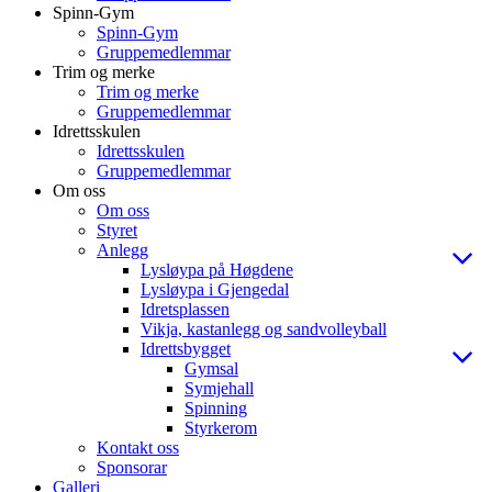
Spinn-Gym
Spinn-Gym
Gruppemedlemmar
Trim og merke
Trim og merke
Gruppemedlemmar
Idrettsskulen
Idrettsskulen
Gruppemedlemmar
Om oss
Om oss
Styret
Anlegg
Lysløypa på Høgdene
Lysløypa i Gjengedal
Idretsplassen
Vikja, kastanlegg og sandvolleyball
Idrettsbygget
Gymsal
Symjehall
Spinning
Styrkerom
Kontakt oss
Sponsorar
Galleri