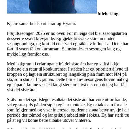
Julehelsing
Kjære samarbeidspartnarar og Hyarar.
Førjulsesongen 2025 er no over. For mi eiga del blei sesongstarten
dessverre svært krevjande. Eg gjekk to svake skirenn under
sesongopninga, og kort tid etter vart eg råka av influensa. Dette har
ført til svært få konkurransar . Samstundes er sesongen lang og
mykje ligg framfor oss.
Med bakgrunn i erfaringane frå dei siste åra har eg valt å ikkje
forhaste ein retur til konkurranse. I staden har eg prioritert å lytte til
kroppen og lagt ein strukturert og langsiktig plan fram mot NM på
ski, som startar 14. januar. Dette blir eit av sesongens hovudmål og
eg håpar å kunne vise eit langt sterkare nivå der enn det eg har fått
vist dei siste åra.
Sjølv om dei sportslege resultata dei siste åra har vore utfordrande,
set eg stor pris på den støtta eg har motteke. Eg er takksam for alle
som følgjer med og viser interesse, og denne støtta betyr mykje i ei
periode der tolmod og langsiktig arbeid står i fokus. Eg har sterk tr
på at eg vil kome betre tilbake utover vinteren.