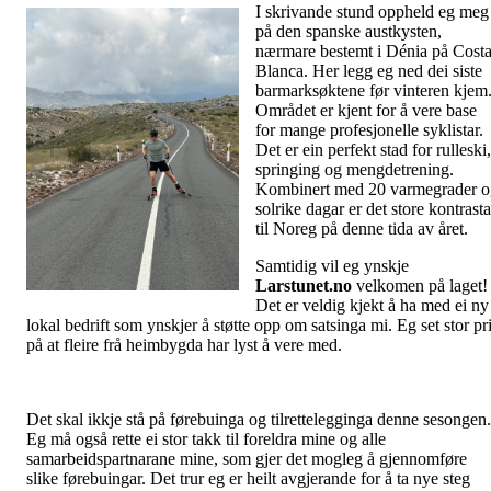
I skrivande stund oppheld eg meg
på den spanske austkysten,
nærmare bestemt i Dénia på Cost
Blanca. Her legg eg ned dei siste
barmarksøktene før vinteren kjem
Området er kjent for å vere base
for mange profesjonelle syklistar.
Det er ein perfekt stad for rulleski,
springing og mengdetrening.
Kombinert med 20 varmegrader o
solrike dagar er det store kontrasta
til Noreg på denne tida av året.
Samtidig vil eg ynskje
Larstunet.no
velkomen på laget!
Det er veldig kjekt å ha med ei ny
lokal bedrift som ynskjer å støtte opp om satsinga mi. Eg set stor pr
på at fleire frå heimbygda har lyst å vere med.
Det skal ikkje stå på førebuinga og tilrettelegginga denne sesongen.
Eg må også rette ei stor takk til foreldra mine og alle
samarbeidspartnarane mine, som gjer det mogleg å gjennomføre
slike førebuingar. Det trur eg er heilt avgjerande for å ta nye steg