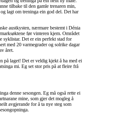
rdagen og treninga på ein heilt ny måte.
nne tilbake til den gamle trenaren min,
 og lagt om treninga ein god del. Det har
nske austkysten, nærmare bestemt i Dénia
armarksøktene før vinteren kjem. Området
 syklistar. Det er ein perfekt stad for
nert med 20 varmegrader og solrike dagar
av året.
 på laget! Det er veldig kjekt å ha med ei
singa mi. Eg set stor pris på at fleire frå
gginga denne sesongen. Eg må også rette ei
partnarane mine, som gjer det mogleg å
heilt avgjerande for å ta nye steg som
 sesongopninga.