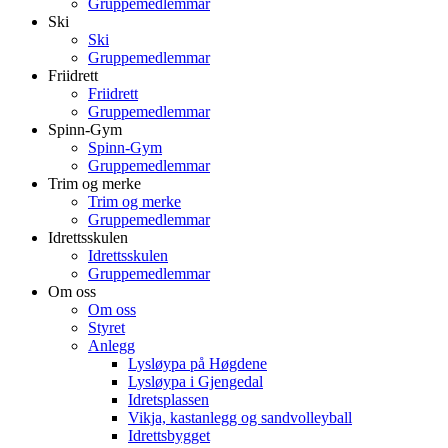
Gruppemedlemmar
Ski
Ski
Gruppemedlemmar
Friidrett
Friidrett
Gruppemedlemmar
Spinn-Gym
Spinn-Gym
Gruppemedlemmar
Trim og merke
Trim og merke
Gruppemedlemmar
Idrettsskulen
Idrettsskulen
Gruppemedlemmar
Om oss
Om oss
Styret
Anlegg
Lysløypa på Høgdene
Lysløypa i Gjengedal
Idretsplassen
Vikja, kastanlegg og sandvolleyball
Idrettsbygget