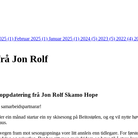
025 (1)
Februar 2025 (1)
Januar 2025 (1)
2024 (5)
2023 (5)
2022 (4)
2
rå Jon Rolf
oppdatering frå Jon Rolf Skamo Hope
e samarbeidspartnarar!
 ein månad startar ein ny skisesong på Beitostølen, og eg vil nytte høvet
aus.
 vegen fram mot sesongopninga vore litt annleis enn tidlegare. For første