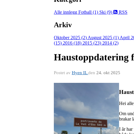
Alle innlegg
Fotball (1)
Ski (9)
RSS
Arkiv
Oktober 2025 (2)
August 2025 (1)
April 2
(15)
2016 (18)
2015 (23)
2014 (2)
Haustoppdatering f
Postet av
Hyen IL
den
24. okt 2025
Haust
Hei all
Om under
brakar l
I år har