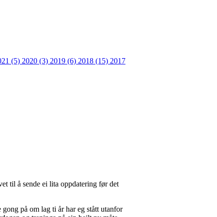
021 (5)
2020 (3)
2019 (6)
2018 (15)
2017
 til å sende ei lita oppdatering før det
 gong på om lag ti år har eg stått utanfor