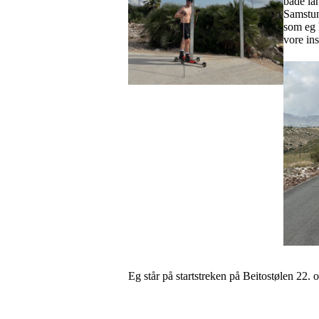
både lan
Samstun
som eg 
vore in
Eg står på startstreken på Beitostølen 22.