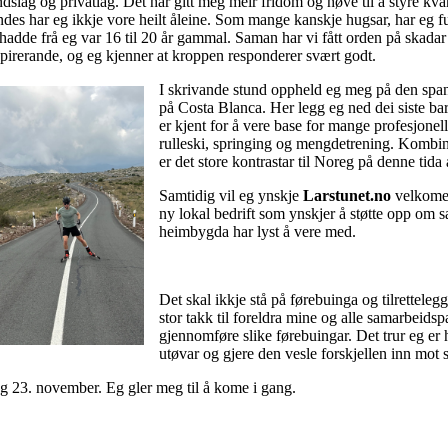
dslag og privatlag. Det har gitt meg meir fridom og høve til å styre kva
des har eg ikkje vore heilt åleine. Som mange kanskje hugsar, har eg fu
hadde frå eg var 16 til 20 år gammal. Saman har vi fått orden på skadar
spirerande, og eg kjenner at kroppen responderer svært godt.
I skrivande stund oppheld eg meg på den spa
på Costa Blanca. Her legg eg ned dei siste b
er kjent for å vere base for mange profesjonelle
rulleski, springing og mengdetrening. Kombi
er det store kontrastar til Noreg på denne tida 
Samtidig vil eg ynskje
Larstunet.no
velkomen
ny lokal bedrift som ynskjer å støtte opp om sat
heimbygda har lyst å vere med.
Det skal ikkje stå på førebuinga og tilrettele
stor takk til foreldra mine og alle samarbeids
gjennomføre slike førebuingar. Det trur eg er 
utøvar og gjere den vesle forskjellen inn mot
 og 23. november. Eg gler meg til å kome i gang.