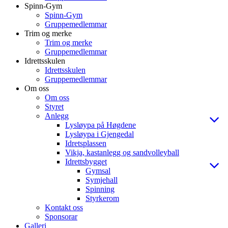
Spinn-Gym
Spinn-Gym
Gruppemedlemmar
Trim og merke
Trim og merke
Gruppemedlemmar
Idrettsskulen
Idrettsskulen
Gruppemedlemmar
Om oss
Om oss
Styret
Anlegg
Lysløypa på Høgdene
Lysløypa i Gjengedal
Idretsplassen
Vikja, kastanlegg og sandvolleyball
Idrettsbygget
Gymsal
Symjehall
Spinning
Styrkerom
Kontakt oss
Sponsorar
Galleri