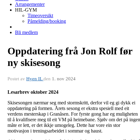
Arrangementer
HIL-GYM
Timeoversikt
Påmelding/booking
Bli medlem
Oppdatering frå Jon Rolf før
ny skisesong
Postet av
Hyen IL
den
1. nov 2024
Lesarbrev oktober 2024
Skisesongen nærmar seg med stormskritt, derfor vil eg gi dykk ei
oppdatering på formen. Årets sesong er ekstra spesiell med eit
verdens mesterskap i Granåsen. For fyrste gong har eg muligheten
til å kvalifisere meg til eit VM på heimebane. Sjølv om det på inge
måte er lett, er det ikkje umogeleg. Dette har vore ein stor
motivasjon i treningsarbeidet i sommar og haust.