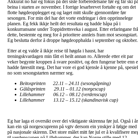
Akkurat no har eg fokus på dei siste forberedelsane før eg får ski p
beina i starten av november. I forrige lesarbrevet fortalte eg om det
flotte høgdeopplegget eg og laget mitt skulle gjennomføre før
sesongen. For min del har det vorte endringar i den opprinnelege
planen. Eg fekk ikkje heilt dei resultata eg hadde håpa på i
konkurransane under Toppidrettsveka i august. Etter erfaringane fr
dette, bestemte eg meg for å prioritere annleis fram mot sesongstart.
Eg beslutta derfor å droppe høgdeopphalda i september og oktober.
Etter at eg valde å ikkje reise til høgda i haust, har
treningskvardagen min fått ei heilt annan ro. Allerede etter eit par
veker begynte kroppen å svare positivt, og den fungerar betre enn 
hadde førestilt meg. Det har vore ei god kjensle å kjenne på, spesiel
no som sesongstarten nærmer seg.
Beitosprinten 22.11 – 24.11 (sesongåpning)
Gålåsprinten 29.11 – 01.12 (norgescup)
Lillehammer 06.12 – 08.12 (verdenscup)
Lillehammer 13.12 – 15.12 (skandinavisk cup)
Eg har laga ei oversikt over dei viktigaste skirenna før jul. Også i år
kan ein sjå norgescuprenn på vgtv dersom ein ynskjer å følgje med
på nasjonale skirenn. Det store målet mitt før jul er å kvalifisere me
til verdenscupen på Lillehammer, der kan Norge stille med 12